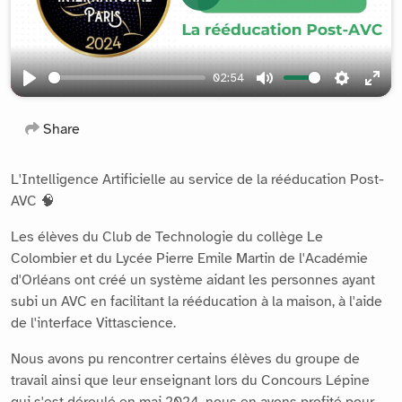
Play
02:54
Play
Mute
Settings
Ente
full
Share
L'Intelligence Artificielle au service de la rééducation Post-
AVC 🧠
Les élèves du Club de Technologie du collège Le
Colombier et du Lycée Pierre Emile Martin de l'Académie
d'Orléans ont créé un système aidant les personnes ayant
subi un AVC en facilitant la rééducation à la maison, à l'aide
de l'interface Vittascience.
Nous avons pu rencontrer certains élèves du groupe de
travail ainsi que leur enseignant lors du Concours Lépine
qui s'est déroulé en mai 2024, nous en avons profité pour