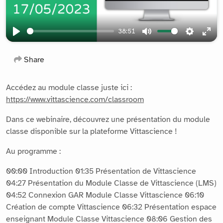
38:51
Play
Mute
Settings
Ente
full
Share
Accédez au module classe juste ici :
https://www.vittascience.com/classroom
Dans ce webinaire, découvrez une présentation du module
classe disponible sur la plateforme Vittascience !
Au programme :
00:00 Introduction 01:35 Présentation de Vittascience
04:27 Présentation du Module Classe de Vittascience (LMS)
04:52 Connexion GAR Module Classe Vittascience 06:10
Création de compte Vittascience 06:32 Présentation espace
enseignant Module Classe Vittascience 08:06 Gestion des