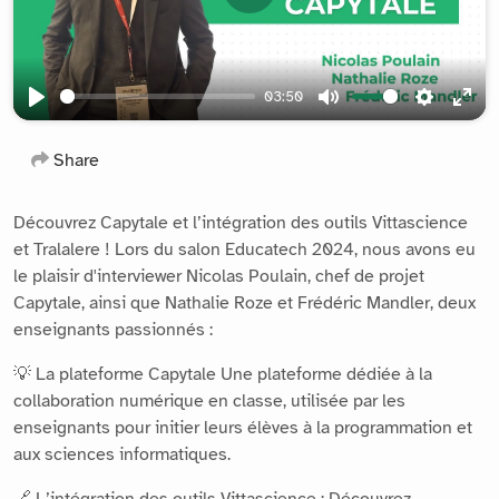
Play
03:50
Play
Mute
Settings
Ente
full
Share
Découvrez Capytale et l’intégration des outils Vittascience
et Tralalere ! Lors du salon Educatech 2024, nous avons eu
le plaisir d'interviewer Nicolas Poulain, chef de projet
Capytale, ainsi que Nathalie Roze et Frédéric Mandler, deux
enseignants passionnés :
💡 La plateforme Capytale Une plateforme dédiée à la
collaboration numérique en classe, utilisée par les
enseignants pour initier leurs élèves à la programmation et
aux sciences informatiques.
🔗 L’intégration des outils Vittascience : Découvrez