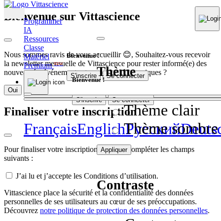
Bienvenue sur Vittascience
Programmer
IA
Ressources
Classe
Nous sommes ravis de vous accueillir 😊, Souhaitez-vous recevoir
Bienvenue !
Matériel
la newsletter mensuelle de Vittascience pour rester informé(e) des
Premium
NEW
Thème
nouveautés, événements et contenus pédagogiques ?
S'inscrire
Se connecter
Bienvenue !
Oui
Non
S'inscrire
Se connecter
Thème clair
Finaliser votre inscription
Thème sombre
Français
English
Pусский
Deuts
Pour finaliser votre inscription, veuillez compléter les champs
Appliquer
suivants :
J’ai lu et j’accepte les Conditions d’utilisation.
Contraste
Vittascience place la sécurité et la confidentialité des données
personnelles de ses utilisateurs au cœur de ses préoccupations.
Découvrez
notre politique de protection des données personnelles
.