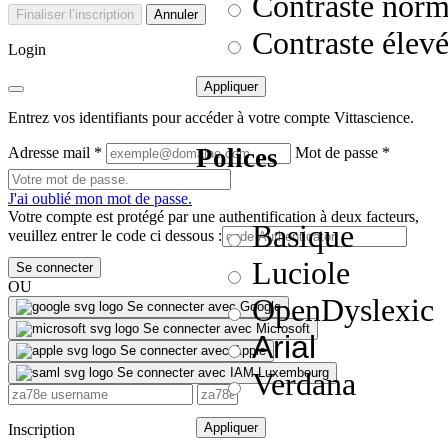
Contraste norm
Finaliser l’inscription
Annuler
Contraste élev
Login
Appliquer
Entrez vos identifiants pour accéder à votre compte Vittascience.
Polices
Adresse mail
*
Mot de passe
*
J'ai oublié mon mot de passe.
Votre compte est protégé par une authentification à deux facteurs,
Basique
veuillez entrer le code ci dessous :
Luciole
Se connecter
OU
OpenDyslexic
Se connecter avec Google
Se connecter avec Microsoft
Arial
Se connecter avec Apple
Se connecter avec IAM Luxembourg
Verdana
Appliquer
Inscription