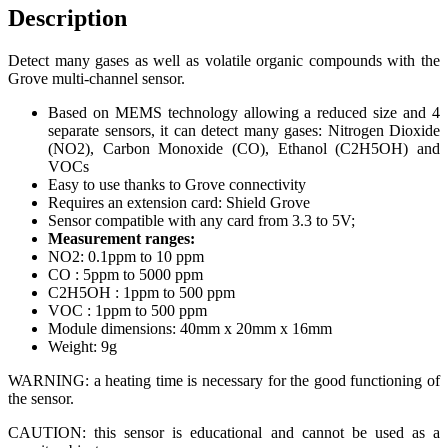
Description
Detect many gases as well as volatile organic compounds with the
Grove multi-channel sensor.
Based on MEMS technology allowing a reduced size and 4
separate sensors, it can detect many gases: Nitrogen Dioxide
(NO2), Carbon Monoxide (CO), Ethanol (C2H5OH) and
VOCs
Easy to use thanks to Grove connectivity
Requires an extension card: Shield Grove
Sensor compatible with any card from 3.3 to 5V;
Measurement ranges:
NO2: 0.1ppm to 10 ppm
CO : 5ppm to 5000 ppm
C2H5OH : 1ppm to 500 ppm
VOC : 1ppm to 500 ppm
Module dimensions: 40mm x 20mm x 16mm
Weight: 9g
WARNING: a heating time is necessary for the good functioning of
the sensor.
CAUTION: this sensor is educational and cannot be used as a