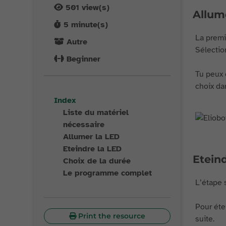
501
view(s)
Allum
5
minute(s)
La premi
Autre
Sélectio
Beginner
Tu peux 
choix da
Index
Liste du matériel
nécessaire
Allumer la LED
Eteindre la LED
Etein
Choix de la durée
Le programme complet
L’étape 
Pour étei
Print the resource
suite.