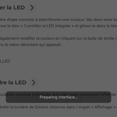
er la LED
ère étape consiste à sélectionner une couleur. Vas dans votre boît
nne le bloc « Contrôler la LED intégrée » et glisse-le dans le bl
également modifier la couleur en cliquant sur la bulle de droite 
ns le menu déroulant qui apparait.
dre la LED
suivante consiste à éteindre la lumière pour provoquer l’effet de
Preparing interface...
ndre la lumière de Eliobot, retourne dans l’onglet « Affichage » 