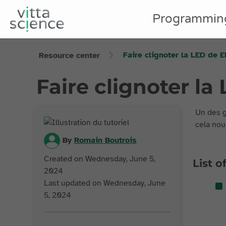
Programmin
Faire clignoter la LED de E
Resource center
Faire clignoter la
Un des g
cela nous
By
Romain
Boutrois
Created on Wednesday, June 5,
List o
2024
Last updated on Wednesday, June
5, 2024