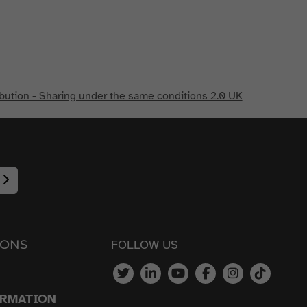
ution - Sharing under the same conditions 2.0 UK
IONS
FOLLOW US
ORMATION