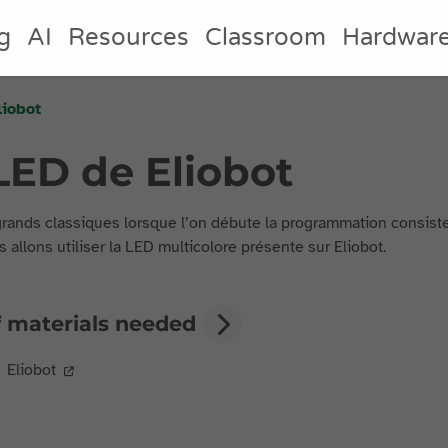
g
AI
Resources
Classroom
Hardwar
liobot
 LED de Eliobot
rands classiques lorsque l’on débute la programmation consiste à
 allons utiliser la LED multicolore présente sur Eliobot.
f materials needed
Eliobot