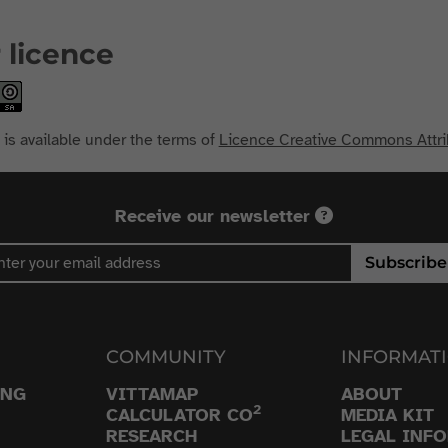
 licence
 is available under the terms of
Licence Creative Commons Attrib
Receive our newsletter
Subscribe
COMMUNITY
INFORMAT
ING
VITTAMAP
ABOUT
2
CALCULATOR CO
MEDIA KIT
RESEARCH
LEGAL INF