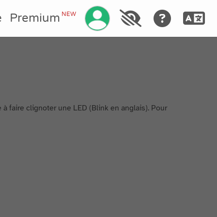
Manage your account
NEW
e
Premium
 faire clignoter une LED (Blink en anglais). Pour