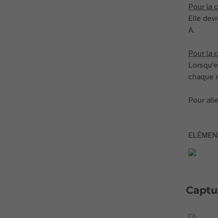
Pour la c
Elle dev
A.
Pour la c
Lorsqu'e
chaque r
Pour all
ELÉMEN
Captu