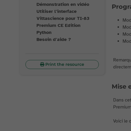
Démonstration en vidéo
Progr
Utiliser l'interface
Vittascience pour TI-83
Modu
Premium CE Edition
Modu
Python
Modu
Besoin d'aide ?
Modu
Remarque
Print the resource
directeme
Mise e
Dans cett
Premium 
Voici le