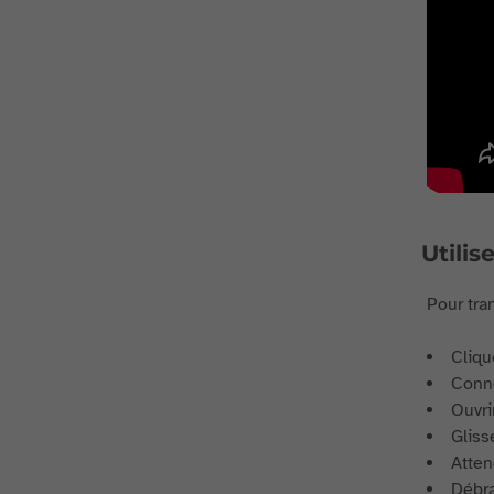
Utilis
Pour tran
Cliqu
Conne
Ouvri
Gliss
Atten
Débra