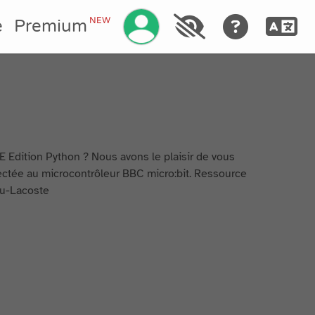
Manage your account
NEW
e
Premium
E Edition Python ? Nous avons le plaisir de vous
nectée au microcontrôleur BBC micro:bit. Ressource
eu-Lacoste