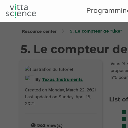
Programmin
5. Le compteur de "like"
Resource center
5. Le compteur de 
Vous ête
proposer
n°5 pour
By
Texas
Instruments
Created on Monday, March 22, 2021
Last updated on Sunday, April 18,
List o
2021
582
view(s)