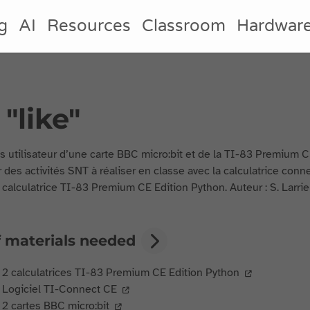
g
AI
Resources
Classroom
Hardwar
"like"
s utilisateur d’une carte BBC micro:bit et de la TI-83 Premium C
 des activités SNT à réaliser en classe avec la calculatrice con
 calculatrice TI-83 Premium CE Edition Python. Auteur : S. Larri
f materials needed
2 calculatrices TI-83 Premium CE Edition Python
Logiciel TI-Connect CE
2 cartes BBC micro:bit