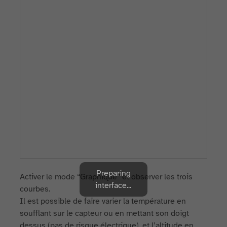
Preparing
Activer le mode “Graphique” et observer les trois
interface...
courbes.
Il est possible de faire varier la température en
soufflant sur le capteur ou en mettant son doigt
dessus (pas de risque électrique), et l’altitude en