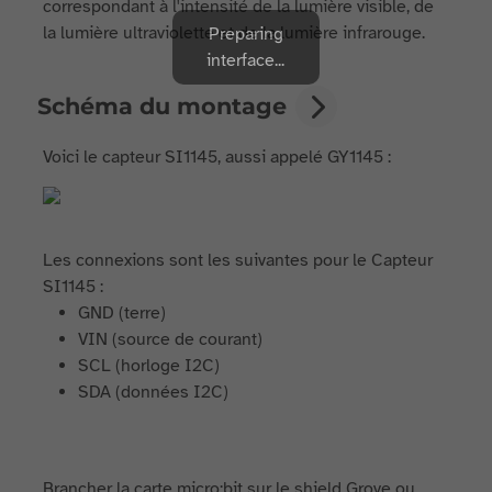
correspondant à l'intensité de la lumière visible, de
la lumière ultraviolette et de la lumière infrarouge.
Preparing
interface...
Schéma du montage
Voici le capteur SI1145, aussi appelé GY1145 :
Les connexions sont les suivantes pour le Capteur
SI1145 :
GND (terre)
VIN (source de courant)
SCL (horloge I2C)
SDA (données I2C)
Brancher la carte micro:bit sur le shield Grove ou