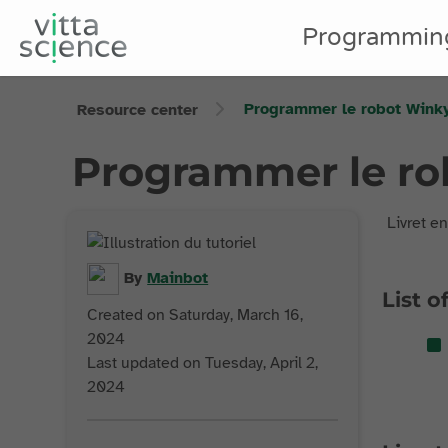
Programmin
Programmer le robot Wink
Resource center
Programmer le ro
Livret en
By
Mainbot
List o
Created on Saturday, March 16,
2024
Last updated on Tuesday, April 2,
2024