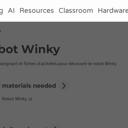
g
AI
Resources
Classroom
Hardwar
y
bot Winky
seignant et fiches d'activités pour découvrir le robot Winky
f materials needed
Robot Winky